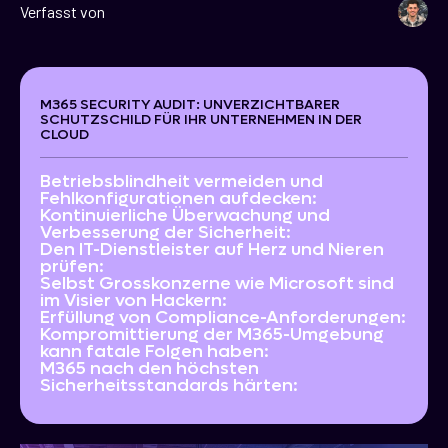
Verfasst von
M365 SECURITY AUDIT: UNVERZICHTBARER
SCHUTZSCHILD FÜR IHR UNTERNEHMEN IN DER
CLOUD
Betriebsblindheit vermeiden und
Fehlkonfigurationen aufdecken:
Kontinuierliche Überwachung und
Verbesserung der Sicherheit:
Den IT-Dienstleister auf Herz und Nieren
prüfen:
Selbst Grosskonzerne wie Microsoft sind
im Visier von Hackern:
Erfüllung von Compliance-Anforderungen:
Kompromittierung der M365-Umgebung
kann fatale Folgen haben:
M365 nach den höchsten
Sicherheitsstandards härten: