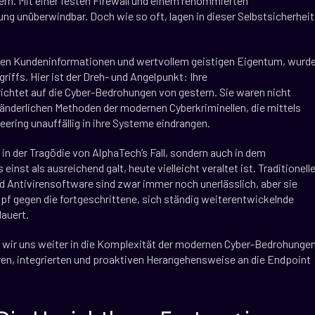
uern. Mit einer festen Firewall und einem renommierten
ng unüberwindbar. Doch wie so oft, lagen in dieser Selbstsicherheit
blen Kundeninformationen und wertvollem geistigen Eigentum, wurd
riffs. Hier ist der Dreh- und Angelpunkt: Ihre
htet auf die Cyber-Bedrohungen von gestern. Sie waren nicht
änderlichen Methoden der modernen Cyberkriminellen, die mittels
eering unauffällig in ihre Systeme eindrangen.
r in der Tragödie von AlphaTech’s Fall, sondern auch in dem
st als ausreichend galt, heute vielleicht veraltet ist. Traditionell
 Antivirensoftware sind zwar immer noch unerlässlich, aber sie
mpf gegen die fortgeschrittene, sich ständig weiterentwickelnde
lauert.
 wir uns weiter in die Komplexität der modernen Cyber-Bedrohunge
en, integrierten und proaktiven Herangehensweise an die Endpoint