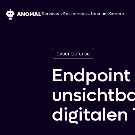
Services
Ressourcen
Über uns
Karriere
Cyber Defense
Endpoint 
unsichtba
digitalen