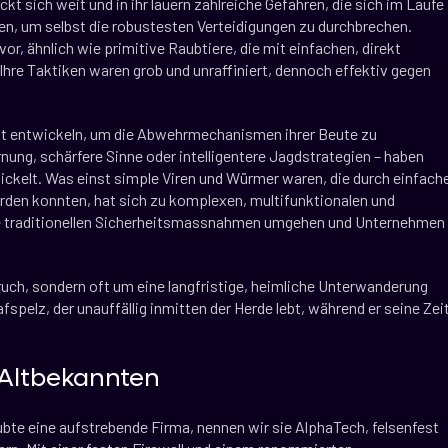
kt sich weit und in ihr lauern zahlreiche Gefahren, die sich im Laufe
ben, um selbst die robustesten Verteidigungen zu durchbrechen.
vor, ähnlich wie primitive Raubtiere, die mit einfachen, direkt
hre Taktiken waren grob und unraffiniert, dennoch effektiv gegen
elt entwickeln, um die Abwehrmechanismen ihrer Beute zu
nung, schärfere Sinne oder intelligentere Jagdstrategien – haben
ckelt. Was einst simple Viren und Würmer waren, die durch einfach
den konnten, hat sich zu komplexen, multifunktionalen und
die traditionellen Sicherheitsmassnahmen umgehen und Unternehmen
ruch, sondern oft um eine langfristige, heimliche Unterwanderung
spelz, der unauffällig inmitten der Herde lebt, während er seine Zei
 Altbekannten
aubte eine aufstrebende Firma, nennen wir sie AlphaTech, felsenfest