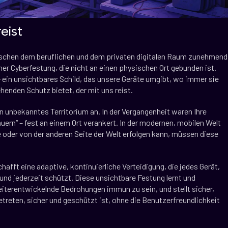
eist
wischen dem beruflichen und dem privaten digitalen Raum zunehmend
er Cyberfestung, die nicht an einen physischen Ort gebunden ist.
- ein unsichtbares Schild, das unsere Geräte umgibt, wo immer sie
enden Schutz bietet, der mit uns reist.
e in unbekanntes Territorium an. In der Vergangenheit waren Ihre
rn“ – fest an einem Ort verankert. In der modernen, mobilen Welt
 oder von der anderen Seite der Welt erfolgen kann, müssen diese
hafft eine adaptive, kontinuierliche Verteidigung, die jedes Gerät,
und jederzeit schützt. Diese unsichtbare Festung lernt und
eiterentwickelnde Bedrohungen immun zu sein, und stellt sicher,
betreten, sicher und geschützt ist, ohne die Benutzerfreundlichkeit