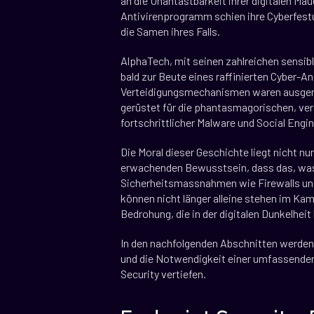
an die Unantastbarkeit ihrer digitalen Ma
Antivirenprogramm schien ihre Cyberfestu
die Samen ihres Falls.
AlphaTech, mit seinen zahlreichen sensi
bald zur Beute eines raffinierten Cyber-Ang
Verteidigungsmechanismen waren ausgeric
gerüstet für die phantasmagorischen, ver
fortschrittlicher Malware und Social Engin
Die Moral dieser Geschichte liegt nicht nu
erwachenden Bewusstsein, dass das, was ein
Sicherheitsmassnahmen wie Firewalls und
können nicht länger alleine stehen im Ka
Bedrohung, die in der digitalen Dunkelheit 
In den nachfolgenden Abschnitten werden
und die Notwendigkeit einer umfassender
Security vertiefen.