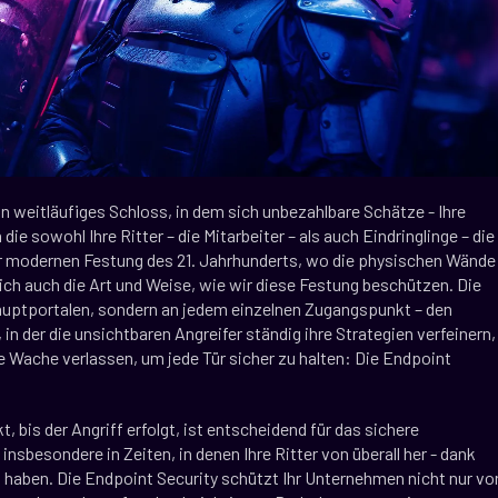
ein weitläufiges Schloss, in dem sich unbezahlbare Schätze - Ihre
die sowohl Ihre Ritter – die Mitarbeiter – als auch Eindringlinge – die
der modernen Festung des 21. Jahrhunderts, wo die physischen Wände
sich auch die Art und Weise, wie wir diese Festung beschützen. Die
auptportalen, sondern an jedem einzelnen Zugangspunkt – den
n der die unsichtbaren Angreifer ständig ihre Strategien verfeinern,
e Wache verlassen, um jede Tür sicher zu halten: Die Endpoint
 bis der Angriff erfolgt, ist entscheidend für das sichere
insbesondere in Zeiten, in denen Ihre Ritter von überall her - dank
 haben. Die Endpoint Security schützt Ihr Unternehmen nicht nur vo