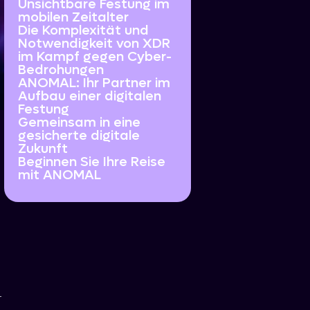
Unsichtbare Festung im
mobilen Zeitalter
Die Komplexität und
Notwendigkeit von XDR
im Kampf gegen Cyber-
Bedrohungen
ANOMAL: Ihr Partner im
Aufbau einer digitalen
Festung
Gemeinsam in eine
gesicherte digitale
Zukunft
Beginnen Sie Ihre Reise
mit ANOMAL
r