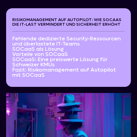
RISIKOMANAGEMENT AUF AUTOPILOT: WIE SOCAAS
DIE IT-LAST VERMINDERT UND SICHERHEIT ERHÖHT
Fehlende dedizierte Security-Ressourcen
und überlastete IT-Teams
SOCaaS als Lösung
Vorteile von SOCaaS
SOCaaS: Eine preiswerte Lösung für
Schweizer KMUs
Fazit: Risikomanagement auf Autopilot
mit SOCaaS