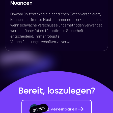
Nuancen
Obwohl Chiffretext die eigentlichen Daten verschleiert,
können bestimmte Muster immer noch erkennbar sein,
wenn schwache Verschlüsselungsmethoden verwendet
werden. Daher ist es für optimale Sicherheit
entscheidend, immer robuste
Verschlüsselungstechniken zu verwenden.
Bereit, loszulegen?
30 Min
Beratung vereinbaren