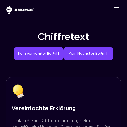
Chiffretext
Vorheriger Begriff
Nächster Begriff
Kein Vorheriger Begriff
Kein Nächster Begriff
Vereinfachte Erklärung
Denken Sie bei Chiffretext an eine geheime
verschlüsselte Nachricht. Ohne den richtigen Schlüssel