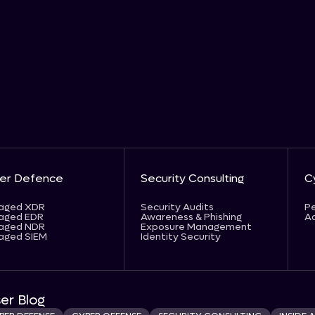
er Defence
Security Consulting
C
aged XDR
Security Audits
Pe
aged EDR
Awareness & Phishing
Ad
aged NDR
Exposure Management
aged SIEM
Identity Security
er Blog