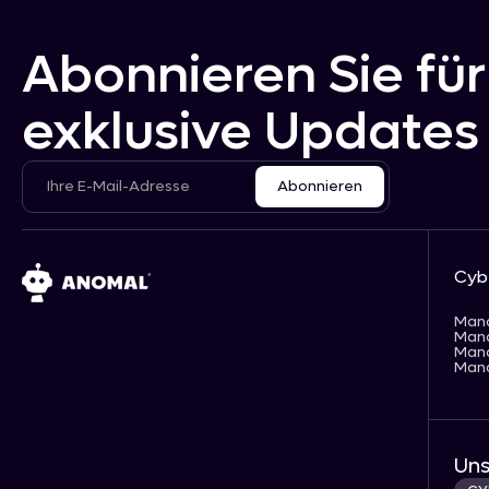
Abonnieren Sie für
exklusive Updates
Cyb
Man
Man
Man
Man
Uns