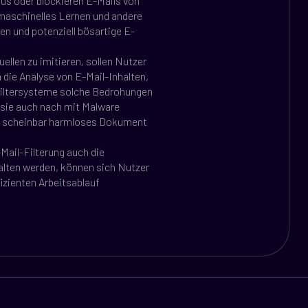
us oder blockieren E-Mails von
maschinelles Lernen und andere
en und potenziell bösartige E-
ellen zu imitieren, sollen Nutzer
 die Analyse von E-Mail-Inhalten,
iltersysteme solche Bedrohungen
n sie auch nach mit Malware
in scheinbar harmloses Dokument
-Mail-Filterung auch die
alten werden, können sich Nutzer
izienten Arbeitsablauf