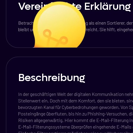
Vereinfachte Erklärung
Betrachten Sie die E-Mail-Filterung als einen Sortierer, de
bleibt und nur relevante Post Sie erreicht. Sie hilft, eing
Beschreibung
In der geschäftigen Welt der digitalen Kommunikation ne
Stellenwert ein. Doch mit dem Komfort, den sie bieten, si
bevorzugten Kanal für Cyberbedrohungen geworden. Von S
Posteingänge überfluten, bis hin zu Phishing-Versuchen, di
Risiken allgegenwärtig. Hier kommt die E-Mail-Filterung in
E-Mail-Filterungssysteme überprüfen eingehende E-Mails a