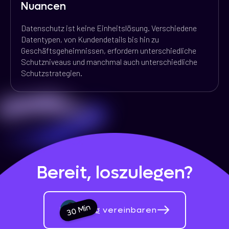
Nuancen
Datenschutz ist keine Einheitslösung. Verschiedene
Datentypen, von Kundendetails bis hin zu
Geschäftsgeheimnissen, erfordern unterschiedliche
Schutzniveaus und manchmal auch unterschiedliche
Schutzstrategien.
Bereit, loszulegen?
30 Min
Beratung vereinbaren