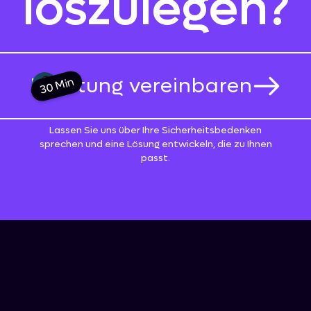
loszulegen?
Beratung vereinbaren
30 Min
Lassen Sie uns über Ihre Sicherheitsbedenken
sprechen und eine Lösung entwickeln, die zu Ihnen
passt.