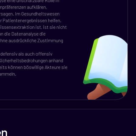
yse eine unschätzbare Rolle in
npräferenzen aufklären,
ersagen. Im Gesundheitswesen
r Patientenergebnissen helfen.
sensextraktion ist, ist sie nicht
n die Datenanalyse die
 ohne ausdrückliche Zustimmung
defensiv als auch offensiv
e Sicherheitsbedrohungen anhand
eits können böswillige Akteure sie
sammeln.
en