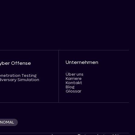
Unternehmen
yber Offense
Über uns
netration Testing
Karriere
versary Simulation
Kontakt
Blog
Glossar
 ANOMAL