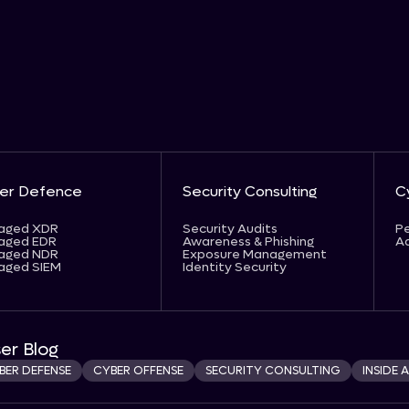
er Defence
Security Consulting
C
aged XDR
Security Audits
Pe
aged EDR
Awareness & Phishing
Ad
aged NDR
Exposure Management
aged SIEM
Identity Security
er Blog
BER DEFENSE
CYBER OFFENSE
SECURITY CONSULTING
INSIDE