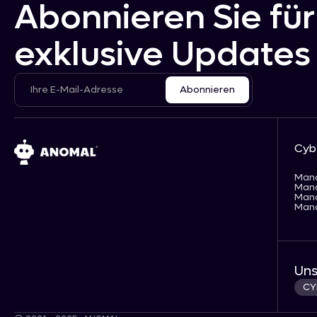
Abonnieren Sie für
exklusive Updates
Cyb
Man
Man
Man
Man
Uns
CY