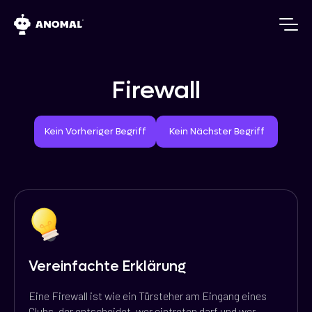
Firewall
Vorheriger Begriff
Nächster Begriff
Kein Vorheriger Begriff
Kein Nächster Begriff
Vereinfachte Erklärung
Eine Firewall ist wie ein Türsteher am Eingang eines
Clubs, der entscheidet, wer eintreten darf und wer