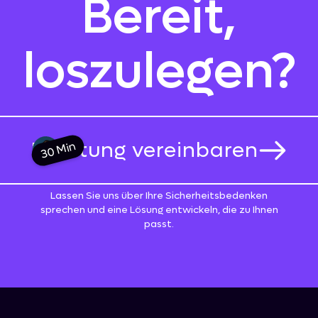
Bereit,
loszulegen?
Beratung vereinbaren
30 Min
Lassen Sie uns über Ihre Sicherheitsbedenken
sprechen und eine Lösung entwickeln, die zu Ihnen
passt.