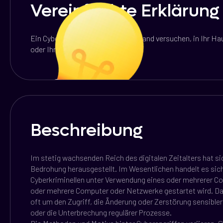
Vereinfachte Erklärung
Ein Cyberangriff ist, als würde jemand versuchen, in Ihr H
oder Ihre Online-Konten das Ziel.
Beschreibung
Im stetig wachsenden Reich des digitalen Zeitalters hat si
Bedrohung herausgestellt. Im Wesentlichen handelt es sich
Cyberkriminellen unter Verwendung eines oder mehrerer C
oder mehrere Computer oder Netzwerke gestartet wird. Das
oft um den Zugriff, die Änderung oder Zerstörung sensibler
oder die Unterbrechung regulärer Prozesse.