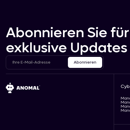
Abonnieren Sie für
exklusive Updates
Cyb
Man
Man
Man
Man