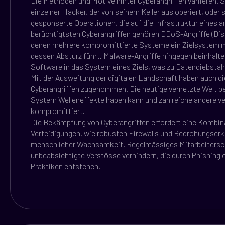
Die Methoden und Motive hinter Cyberangriffen variieren. S
einzelner Hacker, der von seinem Keller aus operiert, oder 
gesponserte Operationen, die auf die Infrastruktur eines 
berüchtigtsten Cyberangriffen gehören DDoS-Angriffe (Distr
denen mehrere kompromittierte Systeme ein Zielsystem mi
dessen Absturz führt. Malware-Angriffe hingegen beinhalte
Software in das System eines Ziels, was zu Datendiebstah
Mit der Ausweitung der digitalen Landschaft haben auch d
Cyberangriffen zugenommen. Die heutige vernetzte Welt bed
System Welleneffekte haben kann und zahlreiche andere 
kompromittiert.
Die Bekämpfung von Cyberangriffen erfordert eine Kombin
Verteidigungen, wie robusten Firewalls und Bedrohungse
menschlicher Wachsamkeit. Regelmässiges Mitarbeitersc
unbeabsichtigte Verstösse verhindern, die durch Phishing 
Praktiken entstehen.