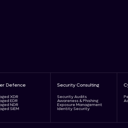
er Defence
Security Consulting
C
aged XDR
Security Audits
Pe
aged EDR
Awareness & Phishing
Ad
aged NDR
Exposure Management
aged SIEM
Identity Security