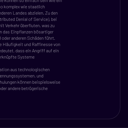
ie können so einfach sein wie ein
so komplex wie staatlich
anderen Landes abzielen. Zu den
ibuted Denial of Service), bei
t Verkehr überfluten, was zu
n das Einpflanzen bösartiger
l oder anderen Schäden führt.
ie Häufigkeit und Raffinesse von
eutet, dass ein Angriff auf ein
verknüpfte Systeme
ation aus technologischen
rkennungssystemen, und
hulungen können beispielsweise
oder andere betrügerische