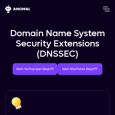
Domain Name System
Security Extensions
(DNSSEC)
Vorheriger Begriff
Nächster Begriff
Kein Vorheriger Begriff
Kein Nächster Begriff