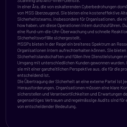
Scanning und Anti-Viren-Dienste.
In einer Ära, die von eskalierenden Cyberbedrohungen domin
von MSS überzeugend. Sie bieten eine kosteneffektive Alte
Sicherheitsteams, insbesondere für Organisationen, die n
how haben, um diese Operationen intern durchzuführen. D
eine Rund-um-die-Uhr-Überwachung und schnelle Reaktion 
Sicherheitsvorfälle sichergestellt.
MSSPs bieten in der Regel ein breiteres Spektrum an Resso
Organisationen intern aufrechterhalten können. Sie bieten 
Sicherheitslandschaften und füllen ihre Dienstleistungen m
Umgang mit unterschiedlichen Kunden gewonnen wurden. Die
sie mit einer ganzheitlichen Perspektive aus, die für die 
entscheidend ist.
Die Übertragung der Sicherheit an eine externe Partei ist j
Herausforderungen. Organisationen müssen eine klare 
sicherstellen und Verantwortlichkeiten und Erwartungen de
gegenseitiges Vertrauen und regelmässige Audits sind für 
von entscheidender Bedeutung.