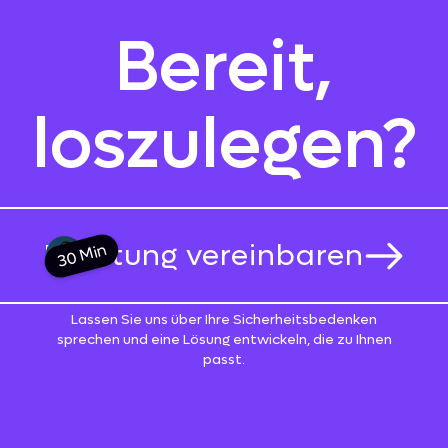
Bereit,
loszulegen?
Beratung vereinbaren
30 Min
Lassen Sie uns über Ihre Sicherheitsbedenken
sprechen und eine Lösung entwickeln, die zu Ihnen
passt.