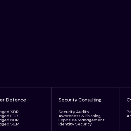
er Defence
Security Consulting
C
aged XDR
Security Audits
Pe
aged EDR
Awareness & Phishing
Ad
aged NDR
Exposure Management
aged SIEM
Identity Security