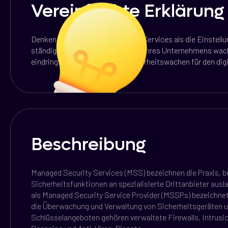
Vereinfachte Erklärung
Denken Sie an Managed Security Services als die Einstellu
ständig über die digitalen Mauern Ihres Unternehmens wac
eindringt. Sie sind Ihre 24/7 Sicherheitswachen für den dig
Beschreibung
Managed Security Services (MSS) bezeichnen die Praxis, be
Sicherheitsfunktionen an spezialisierte Drittanbieter ausl
als Managed Security Service Provider (MSSPs) bezeichnet,
die Überwachung und Verwaltung von Sicherheitsgeräten 
Schlüsselangeboten gehören verwaltete Firewalls, Intrusio