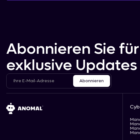
Abonnieren Sie für
exklusive Updates
Cyb
Man
Man
Man
Man