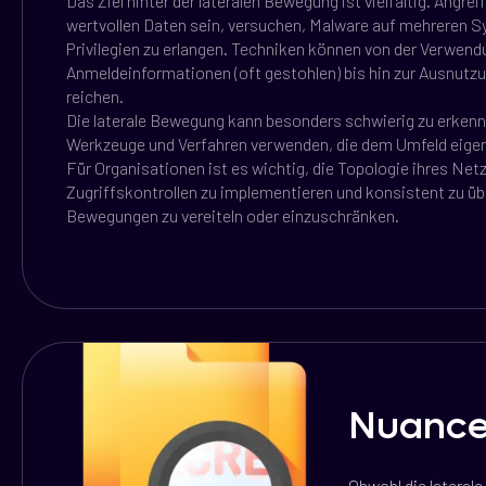
Das Ziel hinter der lateralen Bewegung ist vielfältig. Angre
wertvollen Daten sein, versuchen, Malware auf mehreren S
Privilegien zu erlangen. Techniken können von der Verwend
Anmeldeinformationen (oft gestohlen) bis hin zur Ausnut
reichen.
Die laterale Bewegung kann besonders schwierig zu erkenne
Werkzeuge und Verfahren verwenden, die dem Umfeld eigen s
Für Organisationen ist es wichtig, die Topologie ihres Ne
Zugriffskontrollen zu implementieren und konsistent zu 
Bewegungen zu vereiteln oder einzuschränken.
Nuanc
Obwohl die laterale