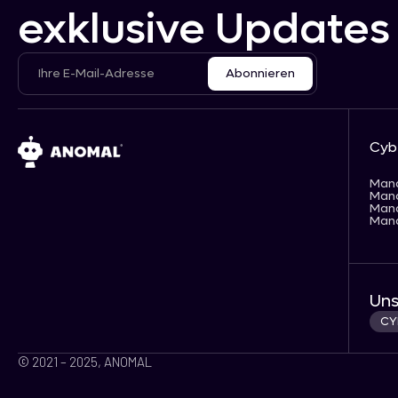
exklusive Updates
Cyb
Man
Man
Man
Man
Uns
CY
© 2021 – 2025, ANOMAL