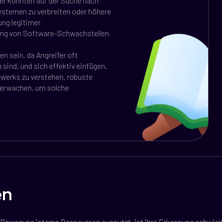
ifer könnten auf der Suche nach
ystemen zu verbreiten oder höhere
ung legitimer
zung von Software-Schwachstellen
n sein, da Angreifer oft
ind, und sich effektiv einfügen.
tzwerks zu verstehen, robuste
überwachen, um solche
en
 Bewegung interne Ressourcen ausnutzt, ist ihre Erkennung schwierig