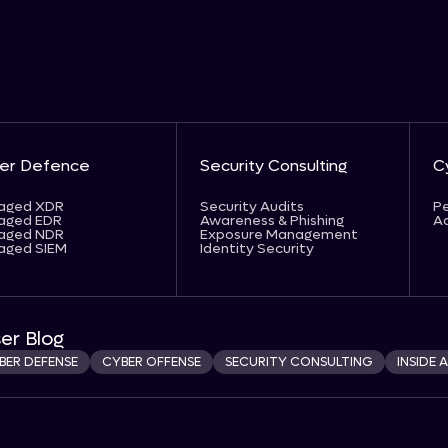
er Defence
Security Consulting
C
aged XDR
Security Audits
Pe
aged EDR
Awareness & Phishing
Ad
aged NDR
Exposure Management
aged SIEM
Identity Security
er Blog
BER DEFENSE
CYBER OFFENSE
SECURITY CONSULTING
INSIDE