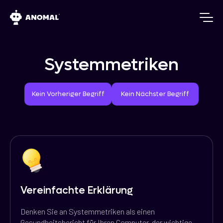
Systemmetriken
Vorheriger Begriff
Nächster Begriff
Kein Vorheriger Begriff
Kein Nächster Begriff
Vereinfachte Erklärung
Denken Sie an Systemmetriken als einen
Gesundheitsbericht für Ihren Computer, der wichtige