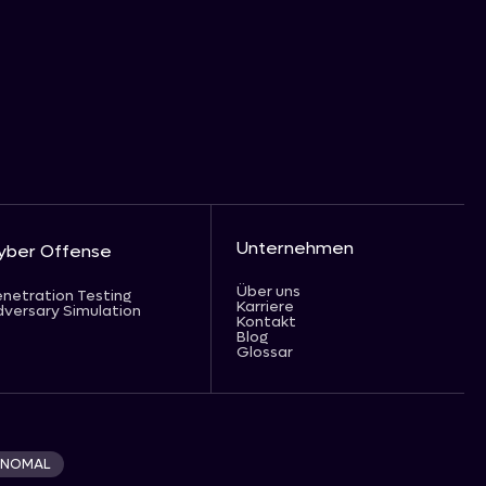
Unternehmen
yber Offense
Über uns
netration Testing
Karriere
versary Simulation
Kontakt
Blog
Glossar
 ANOMAL