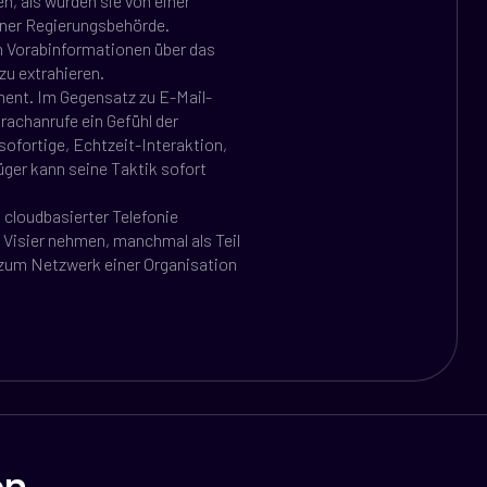
n, als würden sie von einer
iner Regierungsbehörde.
n Vorabinformationen über das
zu extrahieren.
ment. Im Gegensatz zu E-Mail-
rachanrufe ein Gefühl der
sofortige, Echtzeit-Interaktion,
ger kann seine Taktik sofort
 cloudbasierter Telefonie
Visier nehmen, manchmal als Teil
zum Netzwerk einer Organisation