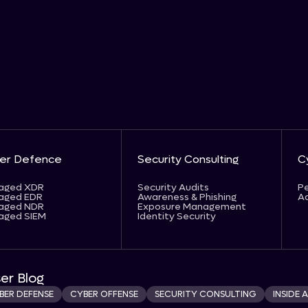
er Defence
Security Consulting
C
aged XDR
Security Audits
Pe
aged EDR
Awareness & Phishing
Ad
aged NDR
Exposure Management
aged SIEM
Identity Security
er Blog
BER DEFENSE
CYBER OFFENSE
SECURITY CONSULTING
INSIDE