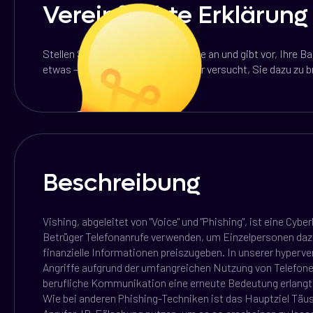
Vereinfachte Erklärung
Stellen Sie sich vor, jemand ruft Sie an und gibt vor, Ihre B
etwas – es ist ein Betrugsanruf, der versucht, Sie dazu zu 
Beschreibung
Vishing, abgeleitet von "Voice" und "Phishing", ist eine Cybe
Betrüger Telefonanrufe verwenden, um Einzelpersonen dazu
finanzielle Informationen preiszugeben. In unserer hyperv
Angriffe aufgrund der umfangreichen Nutzung von Telefone
berufliche Kommunikation eine erneute Bedeutung erlangt
Wie bei anderen Phishing-Techniken ist das Hauptziel Täu