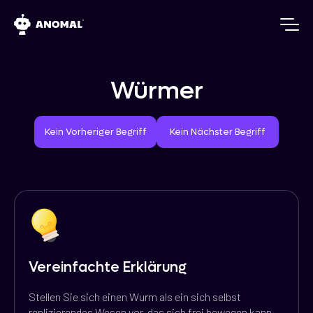
Würmer
Vorheriger Begriff
Nächster Begriff
Kein Vorheriger Begriff
Kein Nächster Begriff
Vereinfachte Erklärung
Stellen Sie sich einen Wurm als ein sich selbst
replizierendes Wesen vor, das sich frei bewegen kann,